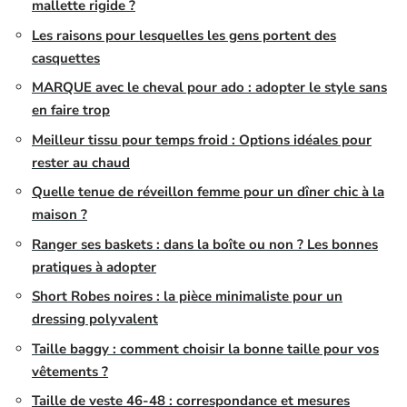
mallette rigide ?
Les raisons pour lesquelles les gens portent des
casquettes
MARQUE avec le cheval pour ado : adopter le style sans
en faire trop
Meilleur tissu pour temps froid : Options idéales pour
rester au chaud
Quelle tenue de réveillon femme pour un dîner chic à la
maison ?
Ranger ses baskets : dans la boîte ou non ? Les bonnes
pratiques à adopter
Short Robes noires : la pièce minimaliste pour un
dressing polyvalent
Taille baggy : comment choisir la bonne taille pour vos
vêtements ?
Taille de veste 46-48 : correspondance et mesures