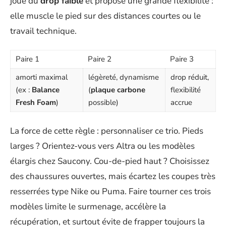
joue du
drop faible
et propose une grande flexibilité :
elle muscle le pied sur des distances courtes ou le
travail technique.
Paire 1
Paire 2
Paire 3
amorti maximal
légèreté, dynamisme
drop réduit,
(ex :
Balance
(
plaque carbone
flexibilité
Fresh Foam
)
possible)
accrue
La force de cette règle : personnaliser ce trio. Pieds
larges ? Orientez-vous vers Altra ou les modèles
élargis chez Saucony. Cou-de-pied haut ? Choisissez
des chaussures ouvertes, mais écartez les coupes très
resserrées type Nike ou Puma. Faire tourner ces trois
modèles limite le surmenage, accélère la
récupération, et surtout évite de frapper toujours la