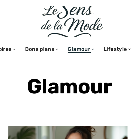
ires
Bons plans
Glamour
Lifestyle
Glamour