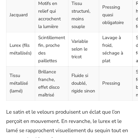
Motifs en
Tissu
Pressing
relief qui
structuré,
h
Jacquard
quasi
accrochent
moins
d
obligatoire
la lumière
souple
Scintillement
Lavage à
S
Variable
Lurex (fils
fin, proche
froid,
selon le
métallisés)
des
séchage à
f
tricot
paillettes
plat
Brillance
S
Tissu
Fluide si
franche,
f
métallisé
doublé,
Pressing
effet disco
b
(lamé)
rigide sinon
maîtrisé
n
Le satin et le velours produisent un éclat que l’on
perçoit en mouvement. En revanche, le lurex et le
lamé se rapprochent visuellement du sequin tout en