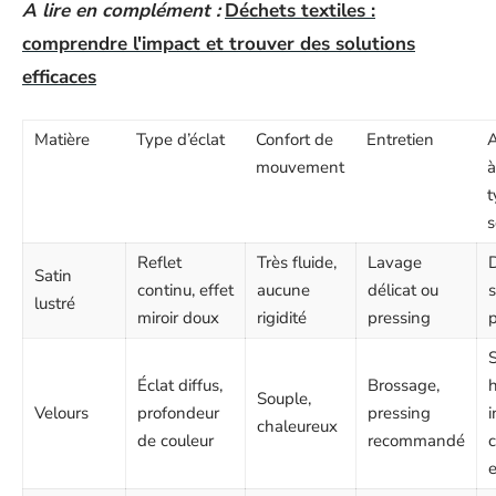
A lire en complément :
Déchets textiles :
comprendre l'impact et trouver des solutions
efficaces
Matière
Type d’éclat
Confort de
Entretien
mouvement
à
t
s
Reflet
Très fluide,
Lavage
D
Satin
continu, effet
aucune
délicat ou
s
lustré
miroir doux
rigidité
pressing
S
Éclat diffus,
Brossage,
h
Souple,
Velours
profondeur
pressing
i
chaleureux
de couleur
recommandé
e