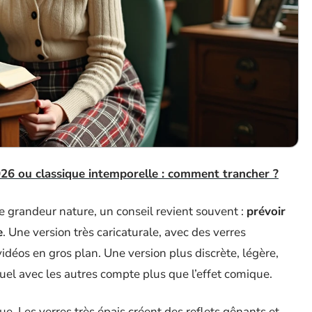
26 ou classique intemporelle : comment trancher ?
le grandeur nature, un conseil revient souvent :
prévoir
e
. Une version très caricaturale, avec des verres
déos en gros plan. Une version plus discrète, légère,
isuel avec les autres compte plus que l’effet comique.
ue. Les verres très épais créent des reflets gênants et