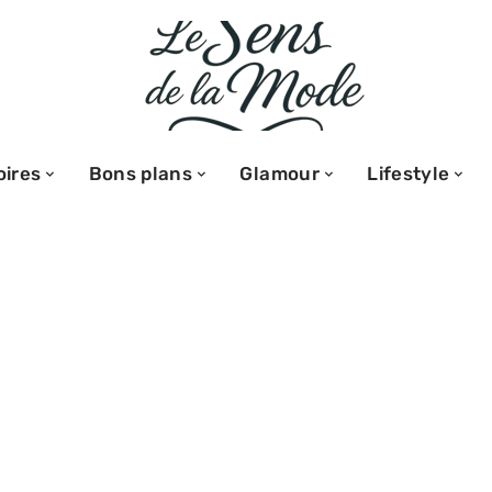
ires
Bons plans
Glamour
Lifestyle
er une lunette
 dans un
 ringard ?